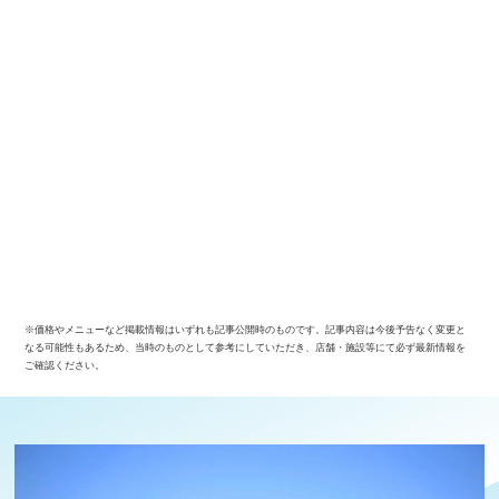
※価格やメニューなど掲載情報はいずれも記事公開時のものです。記事内容は今後予告なく変更と
なる可能性もあるため、当時のものとして参考にしていただき、店舗・施設等にて必ず最新情報を
ご確認ください。