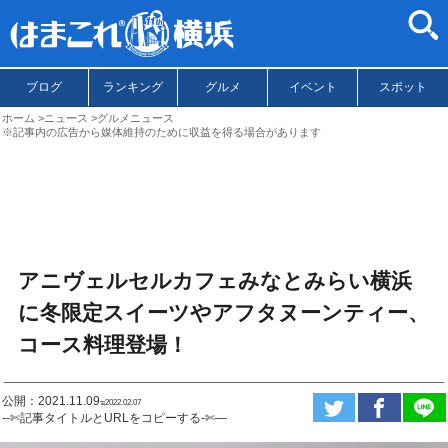
ブログ
ランキング
グルメ
イベント
スポット
ホーム
ニュース
グルメニュース
※記事内の広告から媒体維持のために収益を得る場合があります
アニヴェルセルカフェみなとみらい横浜
に冬限定スイーツやアフタヌーンティー、
コース料理登場！
公開：2021.11.09
ಇ2022.02.07
--✄記事タイトルとURLをコピーする-✄—