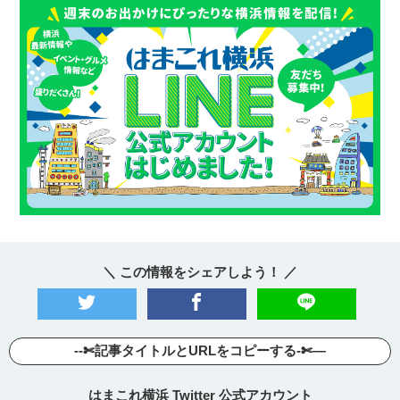
＼ この情報をシェアしよう！ ／
--✄記事タイトルとURLをコピーする-✄—
はまこれ横浜 Twitter 公式アカウント