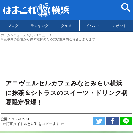
ブログ
ランキング
グルメ
イベント
スポット
ホーム
ニュース
グルメニュース
※記事内の広告から媒体維持のために収益を得る場合があります
アニヴェルセルカフェみなとみらい横浜
に抹茶＆シトラスのスイーツ・ドリンク初
夏限定登場！
公開：2024.05.31
--✄記事タイトルとURLをコピーする-✄—