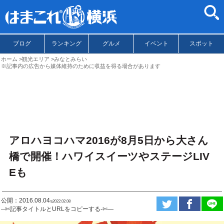
ブログ
ランキング
グルメ
イベント
スポット
ホーム
観光エリア
みなとみらい
※記事内の広告から媒体維持のために収益を得る場合があります
アロハヨコハマ2016が8月5日から大さん
橋で開催！ハワイスイーツやステージLIV
Eも
公開：2016.08.04
ಇ2022.02.08
--✄記事タイトルとURLをコピーする-✄—