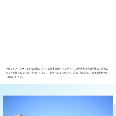
※価格やメニューなど掲載情報はいずれも記事公開時のものです。記事内容は今後予告なく変更と
なる可能性もあるため、当時のものとして参考にしていただき、店舗・施設等にて必ず最新情報を
ご確認ください。