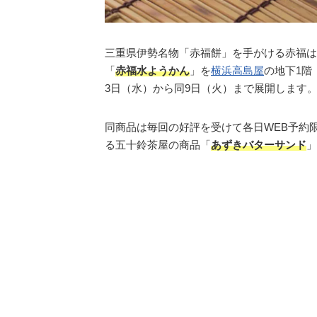
三重県伊勢名物「赤福餅」を手がける赤福は
「
赤福水ようかん
」を
横浜高島屋
の地下1階
3日（水）から同9日（火）まで展開します
同商品は毎回の好評を受けて各日WEB予約
る五十鈴茶屋の商品「
あずきバターサンド
」