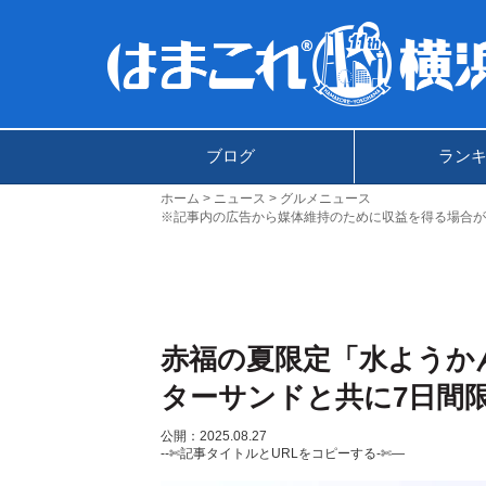
ブログ
ラン
ホーム
ニュース
グルメニュース
※記事内の広告から媒体維持のために収益を得る場合が
赤福の夏限定「水ようか
ターサンドと共に7日間
公開：2025.08.27
--✄記事タイトルとURLをコピーする-✄—